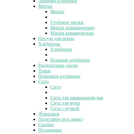
Лопатки кухонные
Миски
Миски
Глубокие миски
Миски нержавеющие
Миски керамические
Посуда для перца
Хлебницы
Хлебницы
Большие хлебницы
Разделочные доски
Терки
Ножницы кухонные
Сито
Сито
Сита для заваривания чая
Сита для муки
Сита с ручкой
Дуршлаги
Подставки под ложку
Скалки
Половники