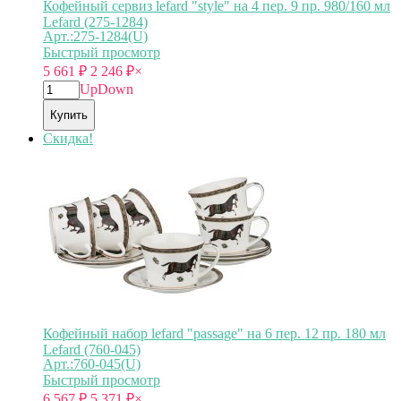
Кофейный сервиз lefard "style" на 4 пер. 9 пр. 980/160 мл
Lefard (275-1284)
Арт.:275-1284(U)
Быстрый просмотр
5 661
₽
2 246
₽
×
Up
Down
Купить
Скидка!
Кофейный набор lefard "passage" на 6 пер. 12 пр. 180 мл
Lefard (760-045)
Арт.:760-045(U)
Быстрый просмотр
6 567
₽
5 371
₽
×