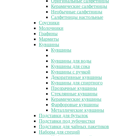
Оригинальные салфетницы
Керамические салфетницы
Необычные салфетницы
Салфетницы настольные
Соусники
Молочники
Графины
Мармиты
Кувшины
Кувшины
Кувшины для воды
Кувшины для сока
Кувшины с ручкой
Декоративные кувшины
Кувшины для спиртного
Прозрачные кувшины
Стеклянные кувшины
Керамические кувшины
Фарфоровые кувшины
Металлические кувшины
Подставки для бутылок
Подставки под зубочистки
Подставки для чайных пакетиков
Наборы для специй