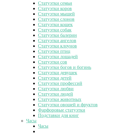
Статуэтки семьи
Статуэтки коров
Статуэтки мышей
Статуэтки слонов
Статуэтки кошек
Статуэтки собак
Статуэтки балерин
Статуэтки ангелов
Статуэтки клоунов
Статуэтки птиц
Статуэтки лошадей
Статуэтки сов
Статуэтки богов и богинь
Статуэтки девушек
Статуэтки детей
Статуэтки профессий
Статуэтки любви
Статуэтки людей
Статуэтки животных
Статуэтки овощей и фруктов
Фарфоровые статуэтки
Подставки для книг
Часы
Часы