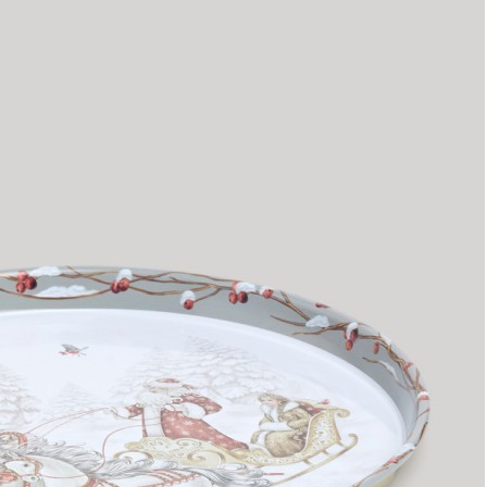
Характеристики
Отзывы
0
Вес
0.285 кг
Объем
0.002287 л
Производитель
Оао «Борисовский Завод «Металлист»
Сталь окрашенная углеродистая
Материал
неэмалированная
Страна
Беларусь
Категория
Подносы
Длина коробки
0,33
Ширина
0,33
коробки
Высота
0,021
коробки
Бренд
Agness