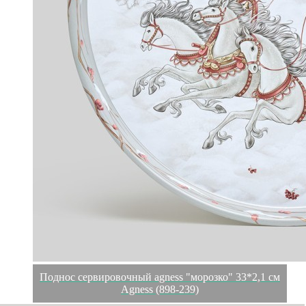
Поднос сервировочный agness "морозко" 33*2,1 см
Agness (898-239)