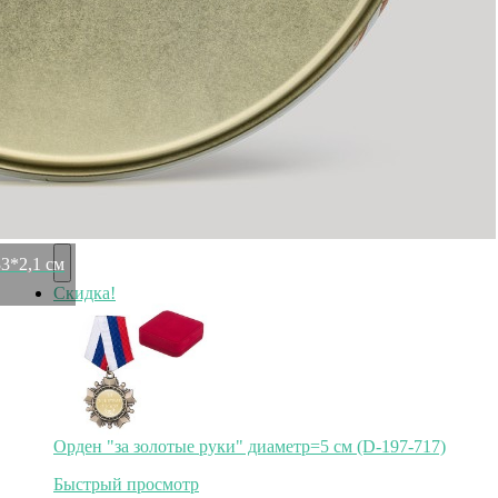
Скидка!
Орден "за скорость и высочайшее мастерство" 5 см, (D-
197-769)
Быстрый просмотр
415
₽
371
₽
3*2,1 см
Скидка!
Орден "за золотые руки" диаметр=5 см (D-197-717)
Быстрый просмотр