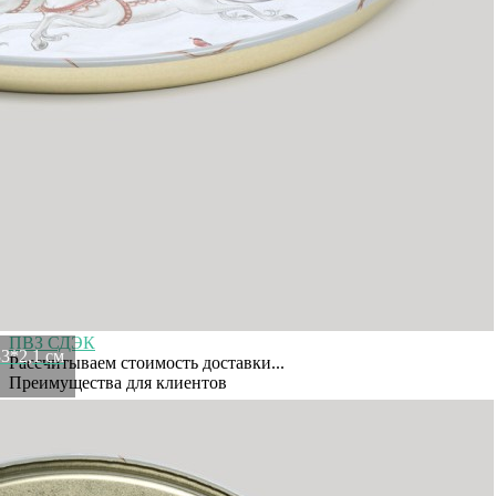
Рассказать друзьям!
Купить Поднос сервировочный agness "морозко" 33*2,1 см
Agness (898-239)
Артикул:
898-239(U)
В наличии
414
₽
372
₽
×
Up
Down
Купить
Информация о доставке
Эль-Монте
Курьер
Служба доставки СДЭК
Рассчитываем стоимость доставки...
Самовывоз
ПВЗ СДЭК
3*2,1 см
Рассчитываем стоимость доставки...
Преимущества для клиентов
Закзать в интернет-магазине
Вступайте в ряды довольных клиентов! Создавайте
Вашу территорию уюта!
Доставка