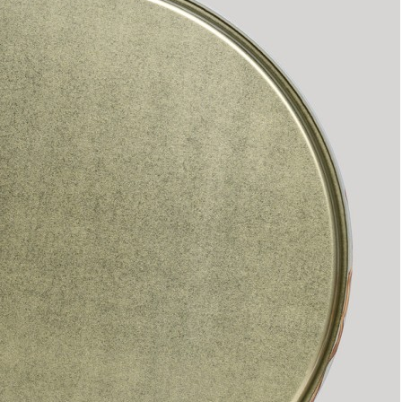
Мы доставим ваш заказ курьером по Москве и Санкт-
Петербургу или службой доставки по всей России.
Оплата
Оплатите заказ банковской картой, электронными
деньгами или наличными в ближайшем платежном
терминале или наличными.
Как заказать
Позвоните менеджеру по телефону или оформите заказ
через корзину
Рекомендуем посмотреть
Скидка!
Орден "за золотое сердце " диаметр=5 см (D-197-735)
Быстрый просмотр
517
₽
371
₽