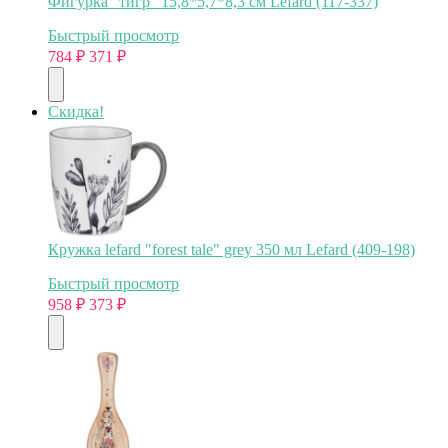
Фигурка "тигр" 15,8*5,7*8,3 см Lefard (117-337)
Быстрый просмотр
784
₽
371
₽
Скидка!
Кружка lefard "forest tale" grey 350 мл Lefard (409-198)
Быстрый просмотр
958
₽
373
₽