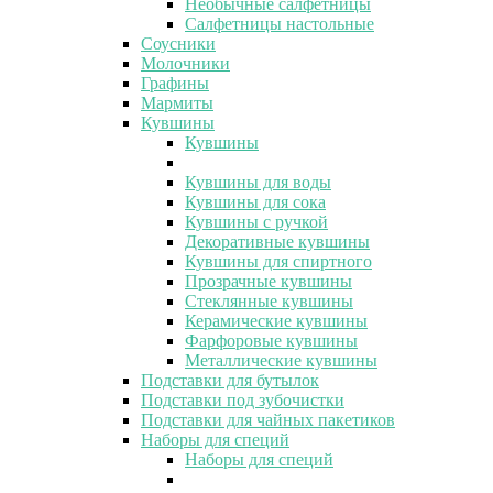
Необычные салфетницы
Салфетницы настольные
Соусники
Молочники
Графины
Мармиты
Кувшины
Кувшины
Кувшины для воды
Кувшины для сока
Кувшины с ручкой
Декоративные кувшины
Кувшины для спиртного
Прозрачные кувшины
Стеклянные кувшины
Керамические кувшины
Фарфоровые кувшины
Металлические кувшины
Подставки для бутылок
Подставки под зубочистки
Подставки для чайных пакетиков
Наборы для специй
Наборы для специй