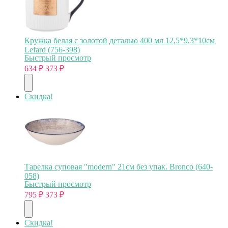
Кружка белая с золотой деталью 400 мл 12,5*9,3*10см
Lefard (756-398)
Быстрый просмотр
634
₽
373
₽
Скидка!
Тарелка суповая "modern" 21см без упак. Bronco (640-
058)
Быстрый просмотр
795
₽
373
₽
Скидка!