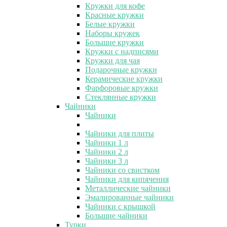
Кружки для кофе
Красные кружки
Белые кружки
Наборы кружек
Большие кружки
Кружки с надписями
Кружки для чая
Подарочные кружки
Керамические кружки
Фарфоровые кружки
Стеклянные кружки
Чайники
Чайники
Чайники для плиты
Чайники 1 л
Чайники 2 л
Чайники 3 л
Чайники со свистком
Чайники для кипячения
Металлические чайники
Эмалированные чайники
Чайники с крышкой
Большие чайники
Турки