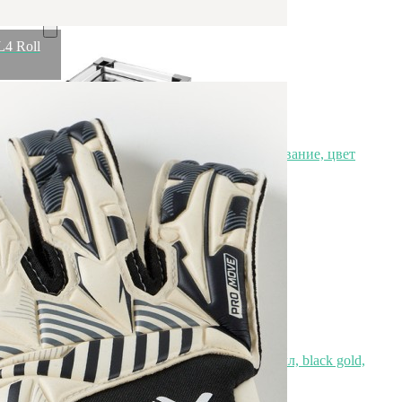
4 Roll
Поднос декоративный зеркальное основание, цвет
серебро 32*25*5см (TT-00008783)
Быстрый просмотр
7 500
₽
Подсвечник Ksa/5479, 22, стекло, металл, black gold,
ROOMERS FURNITURE
Быстрый просмотр