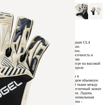
Обзор
Характеристики
Отзывы
0
Профессиональные вратарские перчатки Magnum UL4
созданы для тренировок и игр на любом уровне.
Выполнены в лаконичном черно-белом дизайне,
воплощающем собой современность, технологичность и
уверенность. Стильная графика с динамичными
геометрическими линиями – это история об игре на высокой
скорости, мгновенной реакции и полном контроле
происходящего на поле.
Вратарские перчатки для футбола выполнены в
сбалансированном гибридном крое, сочетающем объемную
форму пальцев и добавление вентилирующей ткани между
ними. Это обеспечивает плотную посадку и отличный захват
мяча при сохранении надежности конструкции. Ладонь
сделана из высококачественного латекса с минимальным
влагопоглощением. Материал внешней стороны –