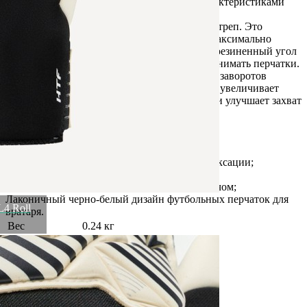
улучшенный латекс, обладающий всеми характеристиками
для комфортных тренировок и игр.
Уникальная особенность модели – двойной стреп. Это
оригинальное решение предусмотрено для максимально
удобной, регулируемой фиксации руки. Прорезиненный угол
на стрепе дает возможность легко и быстро снимать перчатки.
В конструкции также применена технология заворотов
латекса на тыльную сторону (Palm wrap), что увеличивает
площадь соприкосновения мяча с перчаткой и улучшает захват
мяча.
Преимущества:
Сбалансированный гибридный курой;
Плотная посадка и отличный захват мяча;
Двойной стреп для максимально удобной фиксации;
Легко и быстро снимаются;
Увеличенная площадь соприкосновения с мячом;
Лаконичный черно-белый дизайн футбольных перчаток для
4 Roll
вратаря.
Вес
0.24 кг
Размер
7,5
Производитель
Jögel
Штрихкод
4680459393050
Бренд
Jögel
Рассказать друзьям!