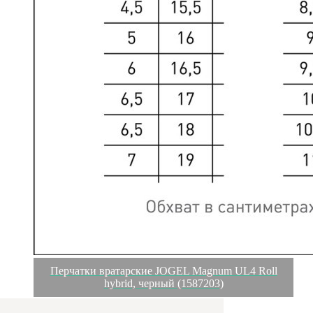
Перчатки вратарские JOGEL Magnum UL4 Roll
hybrid, черный (1587203)