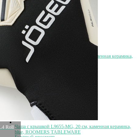
7 500
₽
Тарелка E665-P-10167/28CM, 28 см, каменная керамика,
black, ROOMERS TABLEWARE
Быстрый просмотр
7 500
₽
Чаша с крышкой L9655-MG, 20 см, каменная керамика,
4 Roll
blue, ROOMERS TABLEWARE
Быстрый просмотр