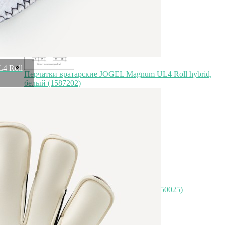
4 Roll
Перчатки вратарские JOGEL Magnum UL4 Roll hybrid,
белый (1587202)
Быстрый просмотр
7 499
₽
Органайзер для мелочей skull, черный (50025)
Быстрый просмотр
7 500
₽