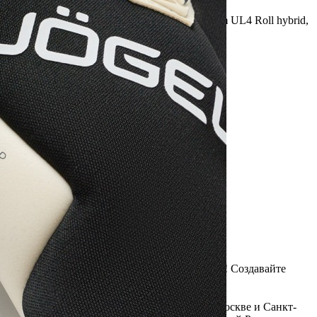
Купить Перчатки вратарские JOGEL Magnum UL4 Roll hybrid,
черный (1587203)
Артикул:
СОЦБ-00008448(U)
В наличии
7 499
₽
×
Up
Down
Купить
Информация о доставке
Эль-Монте
Курьер
Служба доставки СДЭК
Рассчитываем стоимость доставки...
Самовывоз
ПВЗ СДЭК
Рассчитываем стоимость доставки...
Преимущества для клиентов
Закзать в интернет-магазине
Вступайте в ряды довольных клиентов! Создавайте
Вашу территорию уюта!
Доставка
Мы доставим ваш заказ курьером по Москве и Санкт-