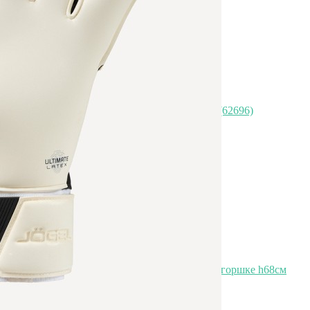
Органайзер для мелочей skull, золотой (62696)
Быстрый просмотр
7 500
₽
Пальма Цикас (Cycas) искусственная в горшке h68см
(TT-00010054)
Быстрый просмотр
7 500
₽