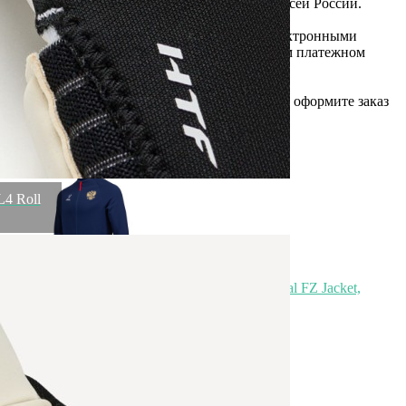
Петербургу или службой доставки по всей России.
Оплата
Оплатите заказ банковской картой, электронными
деньгами или наличными в ближайшем платежном
терминале или наличными.
Как заказать
Позвоните менеджеру по телефону или оформите заказ
через корзину
Рекомендуем посмотреть
4 Roll
Олимпийка JOGEL NATIONAL Essential FZ Jacket,
темно-синий (2111324)
Быстрый просмотр
7 499
₽
Скидка!