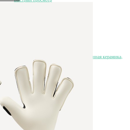
7 500
₽
Тарелка L9403-CELADON, 29 см, каменная керамика,
Black, ROOMERS TABLEWARE
Быстрый просмотр
7 500
₽
Товары
Распродажа
Элитная коллекция
Элитная коллекция
Элитная посуда
Элитная посуда