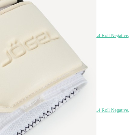
Перчатки вратарские JOGEL Legend UL4 Roll Negative,
коралловый (2119327)
Быстрый просмотр
8 199
₽
7 499
₽
Скидка!
Перчатки вратарские JOGEL Legend UL4 Roll Negative,
белый (2119316)
Быстрый просмотр
8 199
₽
7 499
₽