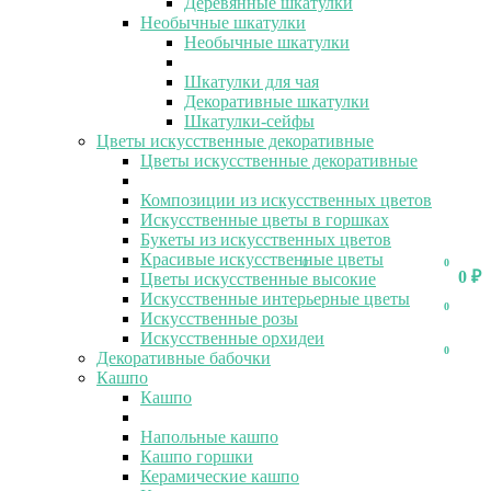
Деревянные шкатулки
Необычные шкатулки
Необычные шкатулки
Шкатулки для чая
Декоративные шкатулки
Шкатулки-сейфы
Цветы искусственные декоративные
Цветы искусственные декоративные
Композиции из искусственных цветов
Искусственные цветы в горшках
Букеты из искусственных цветов
Красивые искусственные цветы
0
0
0
₽
Цветы искусственные высокие
Искусственные интерьерные цветы
0
Искусственные розы
Искусственные орхидеи
0
Декоративные бабочки
Кашпо
Кашпо
Напольные кашпо
Кашпо горшки
Керамические кашпо