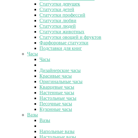
Статуэтки девушек
Статуэтки детей
Статуэтки профессий
Статуэтки любви
Статуэтки людей
Статуэтки животных
Статуэтки овощей и фруктов
Фарфоровые статуэтки
Подставки для книг
Часы
Часы
Дизайнерские часы
Красивые часы
Оригинальные часы
Кварцевые часы
Настенные часы
Настольные часы
Песочные часы
Кухонные часы
Вазы
Вазы
Напольные вазы
Настольные вазы