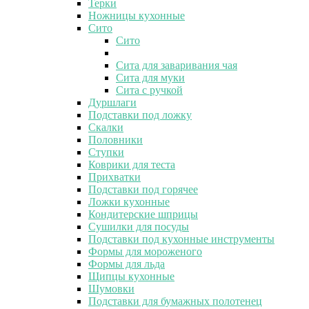
Терки
Ножницы кухонные
Сито
Сито
Сита для заваривания чая
Сита для муки
Сита с ручкой
Дуршлаги
Подставки под ложку
Скалки
Половники
Ступки
Коврики для теста
Прихватки
Подставки под горячее
Ложки кухонные
Кондитерские шприцы
Сушилки для посуды
Подставки под кухонные инструменты
Формы для мороженого
Формы для льда
Щипцы кухонные
Шумовки
Подставки для бумажных полотенец