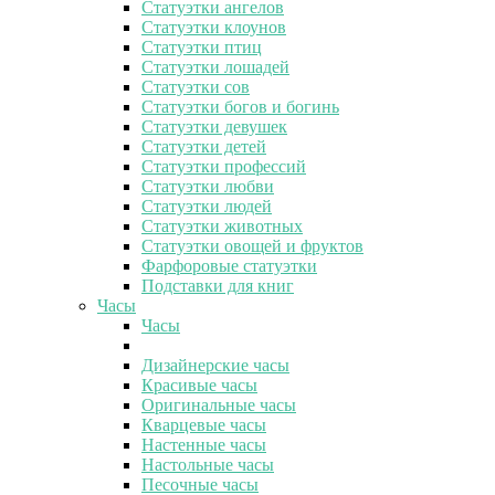
Статуэтки ангелов
Статуэтки клоунов
Статуэтки птиц
Статуэтки лошадей
Статуэтки сов
Статуэтки богов и богинь
Статуэтки девушек
Статуэтки детей
Статуэтки профессий
Статуэтки любви
Статуэтки людей
Статуэтки животных
Статуэтки овощей и фруктов
Фарфоровые статуэтки
Подставки для книг
Часы
Часы
Дизайнерские часы
Красивые часы
Оригинальные часы
Кварцевые часы
Настенные часы
Настольные часы
Песочные часы