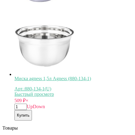
Миска agness 1,5л Agness (880-134-1)
Арт.:880-134-1(U)
Быстрый просмотр
509
₽
×
Up
Down
Купить
Товары