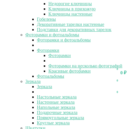
Недорогие ключницы
Ключницы в прихожую
Ключницы настенные
Гобелены
Декоративные тарелки настенные
Подставки для декоративных тарелок
Фоторамки и фотоальбомы
Фоторамки и фотоальбомы
Фоторамки
Фоторамки
Фоторамки на несколько фотографий
0
0
Красивые фоторамки
0
₽
Фотоальбомы
Зеркала
0
Зеркала
0
Настольные зеркала
Настенные зеркала
Напольные зеркала
Подарочные зеркала
Прямоугольные зеркала
Круглые зеркала
Шкатулки