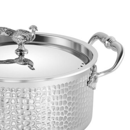
Оплата
Оплатите заказ банковской картой, электронными
деньгами или наличными в ближайшем платежном
терминале или наличными.
Как заказать
Позвоните менеджеру по телефону или оформите заказ
через корзину
Рекомендуем посмотреть
Игрушка "Кукольный стульчик для кормления"
(E3600_HP)
Быстрый просмотр
6 694
₽