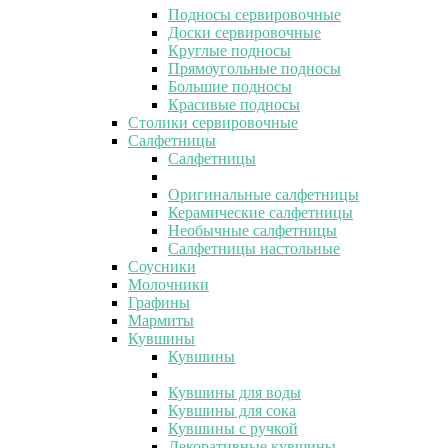
Подносы сервировочные
Доски сервировочные
Круглые подносы
Прямоугольные подносы
Большие подносы
Красивые подносы
Столики сервировочные
Салфетницы
Салфетницы
Оригинальные салфетницы
Керамические салфетницы
Необычные салфетницы
Салфетницы настольные
Соусники
Молочники
Графины
Мармиты
Кувшины
Кувшины
Кувшины для воды
Кувшины для сока
Кувшины с ручкой
Декоративные кувшины