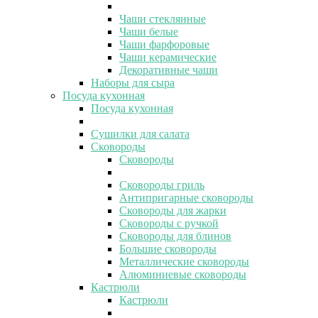
Чаши стеклянные
Чаши белые
Чаши фарфоровые
Чаши керамические
Декоративные чаши
Наборы для сыра
Посуда кухонная
Посуда кухонная
Сушилки для салата
Сковороды
Сковороды
Сковороды гриль
Антипригарные сковороды
Сковороды для жарки
Сковороды с ручкой
Сковороды для блинов
Большие сковороды
Металлические сковороды
Алюминиевые сковороды
Кастрюли
Кастрюли