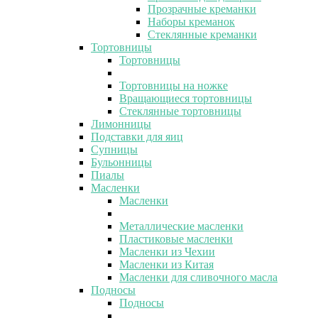
Прозрачные креманки
Наборы креманок
Стеклянные креманки
Тортовницы
Тортовницы
Тортовницы на ножке
Вращающиеся тортовницы
Стеклянные тортовницы
Лимонницы
Подставки для яиц
Супницы
Бульонницы
Пиалы
Масленки
Масленки
Металлические масленки
Пластиковые масленки
Масленки из Чехии
Масленки из Китая
Масленки для сливочного масла
Подносы
Подносы