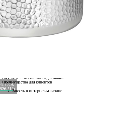
Купить Кастрюля lefard "охота" с крышкой, 2,2л диа 18см,
нерж.сталь 18/10, технология 3-ply Lefard (926-512)
Артикул:
926-512(U)
В наличии
6 696
₽
×
Up
Down
Купить
Информация о доставке
Эль-Монте
Курьер
Служба доставки СДЭК
Рассчитываем стоимость доставки...
Самовывоз
ПВЗ СДЭК
Рассчитываем стоимость доставки...
Преимущества для клиентов
иа 18см,
(926-512)
Закзать в интернет-магазине
Вступайте в ряды довольных клиентов! Создавайте
Вашу территорию уюта!
Доставка
Мы доставим ваш заказ курьером по Москве и Санкт-
Петербургу или службой доставки по всей России.