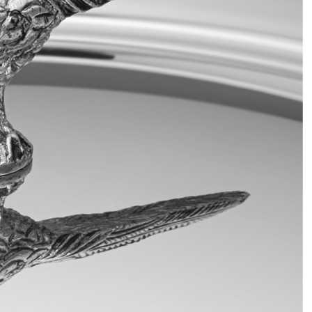
Набор K099-09A, фарфор, beige, LOVERAMICS
Быстрый просмотр
6 700
₽
Тарелка L9283-TOFFEE, 26 см, каменная керамика,
Toffee, ROOMERS TABLEWARE
Быстрый просмотр
6 700
₽