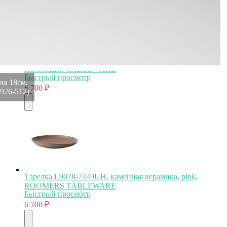
Тарелка L9283-MB, 26 см, каменная керамика, blue,
ROOMERS TABLEWARE
Быстрый просмотр
иа 18см,
6 700
₽
(926-512)
Тарелка L9078-7449UH, каменная керамика, pink,
ROOMERS TABLEWARE
Быстрый просмотр
6 700
₽