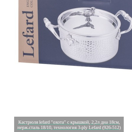
Кастрюля lefard "охота" с крышкой, 2,2л диа 18см,
нерж.сталь 18/10, технология 3-ply Lefard (926-512)