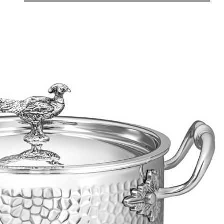
Характеристики
Отзывы
0
Вес
1.925 кг
Объем
0.008125 л
Серия
Охота
Производитель
Dongguan Eyeknock Kitchenware Co., Limited
Материал
нержавеющая сталь
Страна
Китай
Категория
Кастрюли
Длина коробки
0,25
Ширина коробки
0,25
Высота коробки
0,13
Бренд
Lefard
Рассказать друзьям!