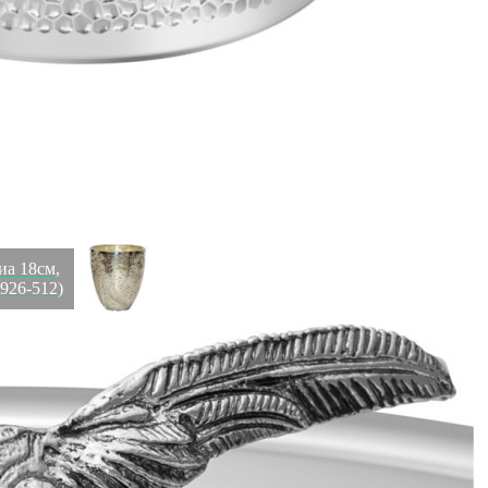
Подсвечник золотисто-зеленый d11*42см (TT-00005557)
Быстрый просмотр
6 700
₽
иа 18см,
(926-512)
Подсвечник Ksa/5472, 16, стекло, металл, solid silver
stone, ROOMERS FURNITURE
Быстрый просмотр
6 700
₽