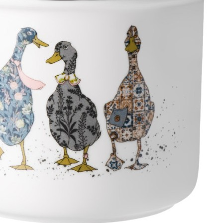
Масленка "nature" с ножом 13,5*8,5*7 см Lefard (691-
169)
Быстрый просмотр
748
₽
Скидка!
Дорожка "парижские коты",40х146см, белый,100%
хлопок,твил Lefard (850-746-3)
Быстрый просмотр
1 001
₽
747
₽
Скидка!