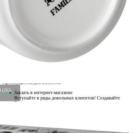
Артикул:
263-1430(U)
В наличии
748
₽
×
Up
Down
Купить
Информация о доставке
Эль-Монте
Курьер
Служба доставки СДЭК
Рассчитываем стоимость доставки...
Самовывоз
ПВЗ СДЭК
Рассчитываем стоимость доставки...
Преимущества для клиентов
d (263-
Закзать в интернет-магазине
Вступайте в ряды довольных клиентов! Создавайте
Вашу территорию уюта!
Доставка
Мы доставим ваш заказ курьером по Москве и Санкт-
Петербургу или службой доставки по всей России.
Оплата
Оплатите заказ банковской картой, электронными