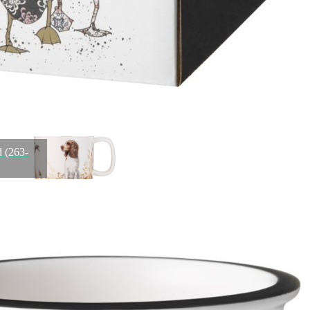
Кружка lefard "охота" 400 мл Lefard (590-509)
Быстрый просмотр
748
₽
d (263-
Кружка lefard "охота" 400 мл Lefard (590-507)
Быстрый просмотр
748
₽