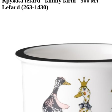
Кружка lefard "family farm" 300 мл
Lefard (263-1430)