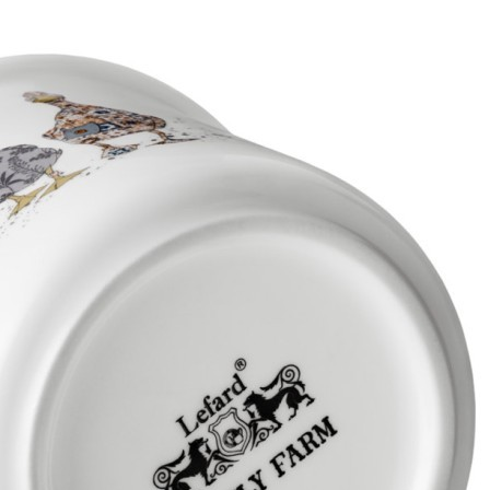
Характеристики
Отзывы
0
Вес
0.442 кг
Объем
0.00142 л
Серия
Family farm
Производитель
Chaozhou Haihong Ceramics Making Co., Ltd.
Материал
фарфор
Страна
Китай
Категория
Кружки
Длина коробки
0,13
Ширина коробки
0,115
Высота коробки
0,095
Бренд
Lefard
Рассказать друзьям!
Купить Кружка lefard "family farm" 300 мл Lefard (263-1430)