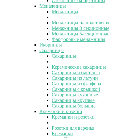
Стеклянные конфетницы
Менажницы
Менажницы
Менажницы на подставках
Менажницы 3-секционные
Менажницы 5-секционные
Фарфоровые менажницы
Икорницы
Сахарницы
Сахарницы
Керамические сахарницы
Сахарницы из металла
Сахарницы из латуни
Сахарницы из фарфора
Сахарницы с крышкой
Сахарницы кухонные
Сахарницы круглые
Сахарницы большие
Креманки и розетки
Креманки и розетки
Розетки для варенья
Креманки