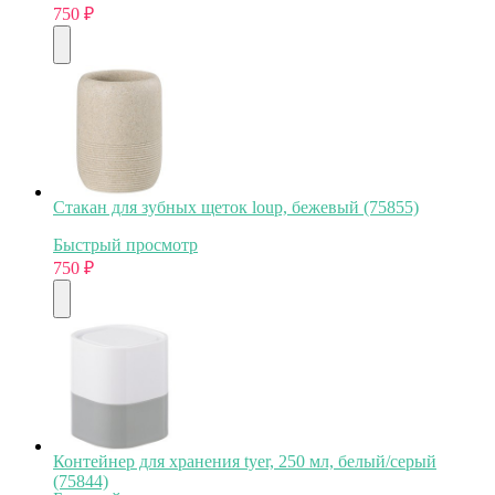
750
₽
Стакан для зубных щеток loup, бежевый (75855)
Быстрый просмотр
750
₽
Контейнер для хранения tyer, 250 мл, белый/серый
(75844)