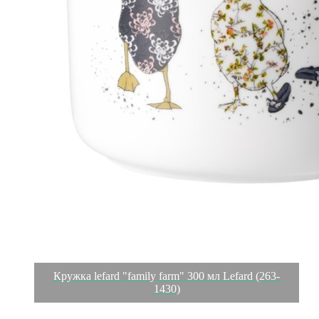
Кружка lefard "family farm" 300 мл Lefard (263-
1430)