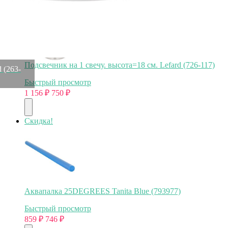
Подсвечник на 1 свечу. высота=18 см. Lefard (726-117)
d (263-
Быстрый просмотр
1 156
₽
750
₽
Скидка!
Аквапалка 25DEGREES Tanita Blue (793977)
Быстрый просмотр
859
₽
746
₽