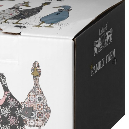
деньгами или наличными в ближайшем платежном
терминале или наличными.
Как заказать
Позвоните менеджеру по телефону или оформите заказ
через корзину
Рекомендуем посмотреть
Скидка!
Фигурка "белый тигр" 27,5*13,5 см. высота=14,5 см
Lefard (252-879)
Быстрый просмотр
1 795
₽
748
₽