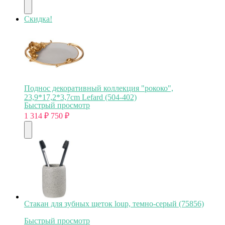
Скидка!
Поднос декоративный коллекция "рококо",
23,9*17,2*3,7cm Lefard (504-402)
Быстрый просмотр
1 314
₽
750
₽
Стакан для зубных щеток loup, темно-серый (75856)
Быстрый просмотр