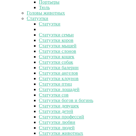
Портьеры
Тюль
Головы животных
Статуэтки
Статуэтки
Статуэтки семьи
Статуэтки коров
Статуэтки мышей
Статуэтки слонов
Статуэтки кошек
Статуэтки собак
Статуэтки балерин
Статуэтки ангелов
Статуэтки клоунов
Статуэтки птиц
Статуэтки лошадей
Статуэтки сов
Статуэтки богов и богинь
Статуэтки девушек
Статуэтки детей
Статуэтки профессий
Статуэтки любви
Статуэтки людей
Статуэтки животных