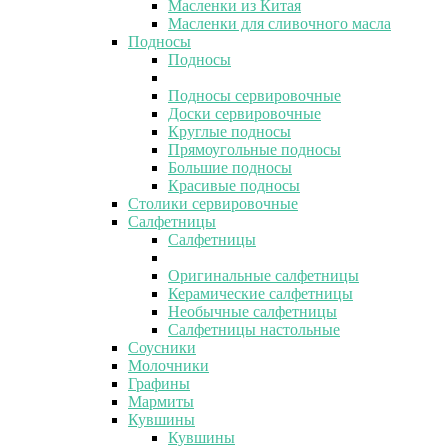
Масленки из Китая
Масленки для сливочного масла
Подносы
Подносы
Подносы сервировочные
Доски сервировочные
Круглые подносы
Прямоугольные подносы
Большие подносы
Красивые подносы
Столики сервировочные
Салфетницы
Салфетницы
Оригинальные салфетницы
Керамические салфетницы
Необычные салфетницы
Салфетницы настольные
Соусники
Молочники
Графины
Мармиты
Кувшины
Кувшины