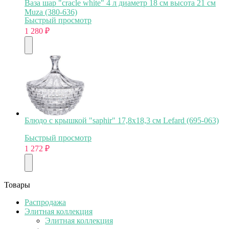
Ваза шар "cracle white" 4 л диаметр 18 см высота 21 см
Muza (380-636)
Быстрый просмотр
1 280
₽
Блюдо с крышкой "saphir" 17,8х18,3 см Lefard (695-063)
Быстрый просмотр
1 272
₽
Товары
Распродажа
Элитная коллекция
Элитная коллекция