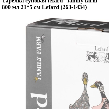
Тарелка суповая lefard "family farm"
800 мл 21*5 см Lefard (263-1434)