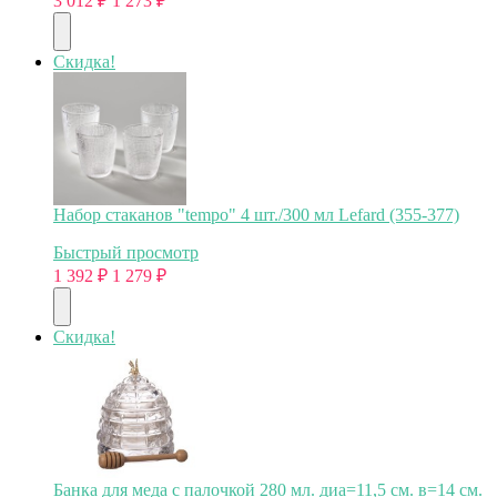
3 012
₽
1 273
₽
Скидка!
Набор стаканов "tempo" 4 шт./300 мл Lefard (355-377)
Быстрый просмотр
1 392
₽
1 279
₽
Скидка!
Банка для меда с палочкой 280 мл. диа=11,5 см. в=14 см.