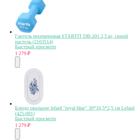
Гантель неопреновая STARFIT DB-201 2,5 кг, синий
пастель (2103514)
Быстрый просмотр
1 279
₽
Блюдо овальное lefard "royal blue" 30*16,5*2,5 см Lefard
(425-091)
Быстрый просмотр
1 279
₽