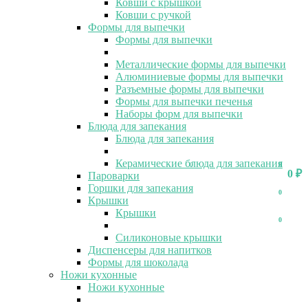
Ковши с крышкой
Ковши с ручкой
Формы для выпечки
Формы для выпечки
Металлические формы для выпечки
Алюминиевые формы для выпечки
Разъемные формы для выпечки
Формы для выпечки печенья
Наборы форм для выпечки
Блюда для запекания
Блюда для запекания
Керамические блюда для запекания
0
0
0
₽
Пароварки
Горшки для запекания
0
Крышки
Крышки
0
Силиконовые крышки
Диспенсеры для напитков
Формы для шоколада
Ножи кухонные
Ножи кухонные