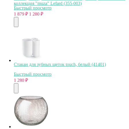
коллекция "muza" Lefard (355-003)
Быстрый просмотр
1 879
₽
1 280
₽
Стакан для зубных щеток touch, белый (41401)
Быстрый просмотр
1 280
₽