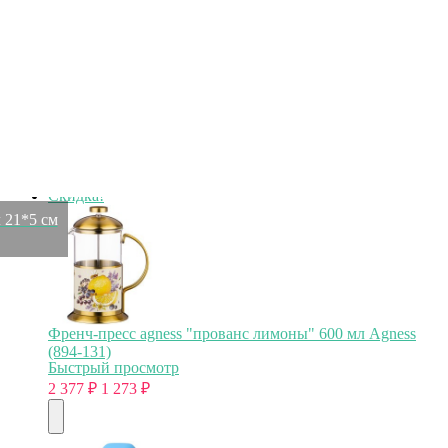
Часы настенные кварцевые "swiss home" 50*50*5 см.
диаметр циферблата=43 см. Lefard (220-430)
Быстрый просмотр
4 843
₽
1 277
₽
Скидка!
л 21*5 см
Френч-пресс agness "прованс лимоны" 600 мл Agness
(894-131)
Быстрый просмотр
2 377
₽
1 273
₽