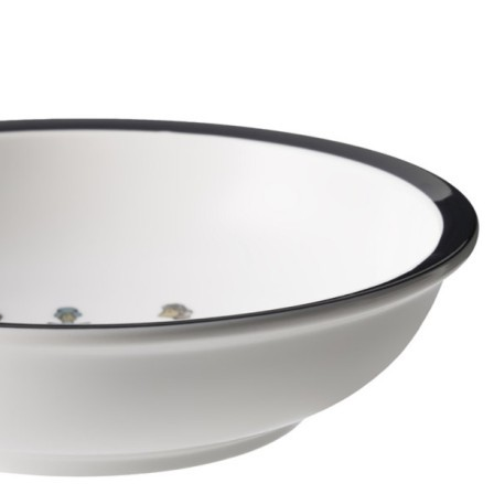
Оплатите заказ банковской картой, электронными
деньгами или наличными в ближайшем платежном
терминале или наличными.
Как заказать
Позвоните менеджеру по телефону или оформите заказ
через корзину
Рекомендуем посмотреть
Блюдо lefard "sunday" 28,5*16,5*2,5 см LEFARD (358-
2385)
Быстрый просмотр
1 276
₽
Скидка!