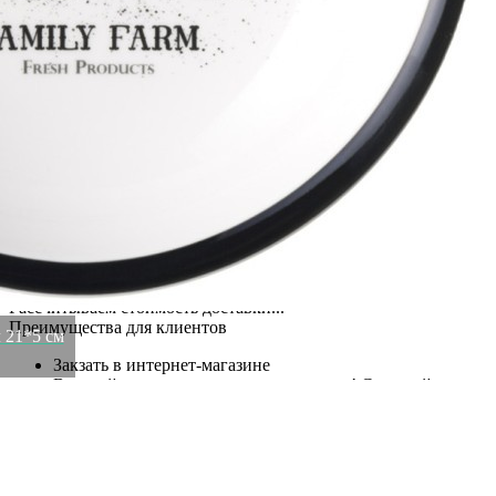
Lefard (263-1434)
Артикул:
263-1434(U)
В наличии
1 276
₽
×
Up
Down
Купить
Информация о доставке
Помона
Курьер
Служба доставки СДЭК
Рассчитываем стоимость доставки...
Самовывоз
ПВЗ СДЭК
Рассчитываем стоимость доставки...
Преимущества для клиентов
л 21*5 см
Закзать в интернет-магазине
Вступайте в ряды довольных клиентов! Создавайте
Вашу территорию уюта!
Доставка
Мы доставим ваш заказ курьером по Москве и Санкт-
Петербургу или службой доставки по всей России.
Оплата