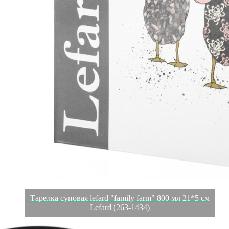
Тарелка суповая lefard "family farm" 800 мл 21*5 см
Lefard (263-1434)