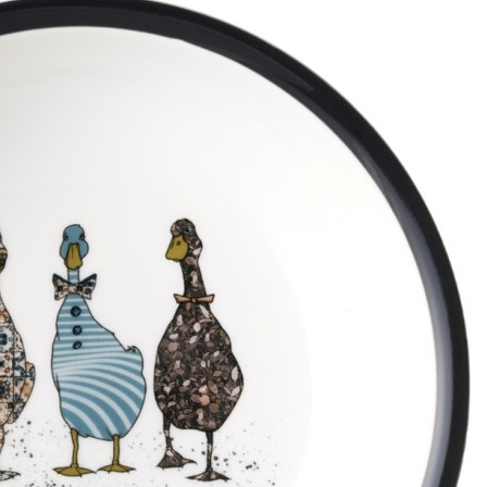
Характеристики
Отзывы
0
Вес
0.75 кг
Объем
0.002904 л
Серия
Family farm
Производитель
Chaozhou Haihong Ceramics Making Co., Ltd.
Материал
фарфор
Страна
Китай
Категория
Тарелки суповые обеденные
Длина коробки
0,22
Ширина коробки
0,06
Высота коробки
0,22
Бренд
Lefard
Рассказать друзьям!
Купить Тарелка суповая lefard "family farm" 800 мл 21*5 см