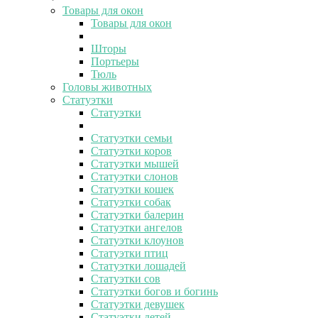
Товары для окон
Товары для окон
Шторы
Портьеры
Тюль
Головы животных
Статуэтки
Статуэтки
Статуэтки семьи
Статуэтки коров
Статуэтки мышей
Статуэтки слонов
Статуэтки кошек
Статуэтки собак
Статуэтки балерин
Статуэтки ангелов
Статуэтки клоунов
Статуэтки птиц
Статуэтки лошадей
Статуэтки сов
Статуэтки богов и богинь
Статуэтки девушек
Статуэтки детей