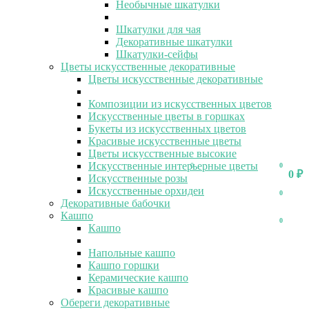
Необычные шкатулки
Шкатулки для чая
Декоративные шкатулки
Шкатулки-сейфы
Цветы искусственные декоративные
Цветы искусственные декоративные
Композиции из искусственных цветов
Искусственные цветы в горшках
Букеты из искусственных цветов
Красивые искусственные цветы
Цветы искусственные высокие
Искусственные интерьерные цветы
0
0
0
₽
Искусственные розы
Искусственные орхидеи
0
Декоративные бабочки
Кашпо
0
Кашпо
Напольные кашпо
Кашпо горшки
Керамические кашпо
Красивые кашпо
Обереги декоративные