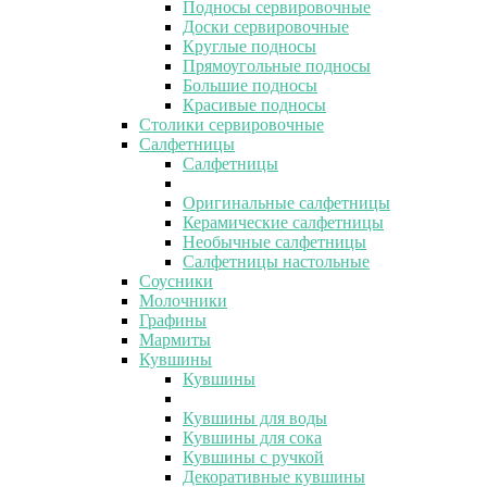
Подносы сервировочные
Доски сервировочные
Круглые подносы
Прямоугольные подносы
Большие подносы
Красивые подносы
Столики сервировочные
Салфетницы
Салфетницы
Оригинальные салфетницы
Керамические салфетницы
Необычные салфетницы
Салфетницы настольные
Соусники
Молочники
Графины
Мармиты
Кувшины
Кувшины
Кувшины для воды
Кувшины для сока
Кувшины с ручкой
Декоративные кувшины