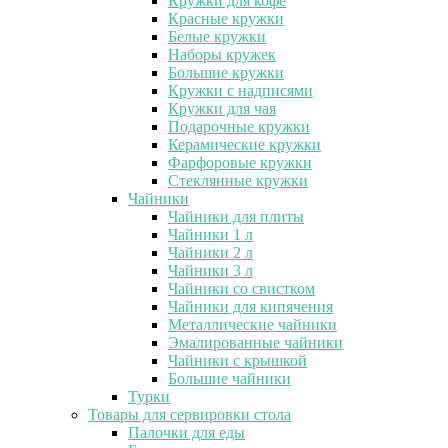
Кружки для кофе
Красные кружки
Белые кружки
Наборы кружек
Большие кружки
Кружки с надписями
Кружки для чая
Подарочные кружки
Керамические кружки
Фарфоровые кружки
Стеклянные кружки
Чайники
Чайники для плиты
Чайники 1 л
Чайники 2 л
Чайники 3 л
Чайники со свистком
Чайники для кипячения
Металлические чайники
Эмалированные чайники
Чайники с крышкой
Большие чайники
Турки
Товары для сервировки стола
Палочки для еды