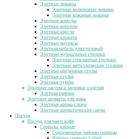
Элитные диваны
Элитные велюровые диваны
Элитные кожаные диваны
Элитные комоды
Элитные консоли
Элитные кресла
Элитные кровати
Элитные матрасы
Элитная мебель для столовой
Элитные журнальные столики
Элитные стеклянные столики
Элитные металлические столики
Элитные обеденные столы
Элитные стулья
Элитные тумбы
Элитные шкуры и меховые изделия
Элитная овчина
Элитные ароматы для дома
Элитные арома-спреи
Элитные ароматические свечи
Посуда
Посуда для чая и кофе
Сервизы чайные
Современные чайные сервизы
Чайные сервизы Lefard