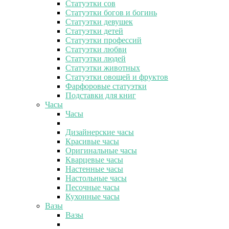
Статуэтки сов
Статуэтки богов и богинь
Статуэтки девушек
Статуэтки детей
Статуэтки профессий
Статуэтки любви
Статуэтки людей
Статуэтки животных
Статуэтки овощей и фруктов
Фарфоровые статуэтки
Подставки для книг
Часы
Часы
Дизайнерские часы
Красивые часы
Оригинальные часы
Кварцевые часы
Настенные часы
Настольные часы
Песочные часы
Кухонные часы
Вазы
Вазы