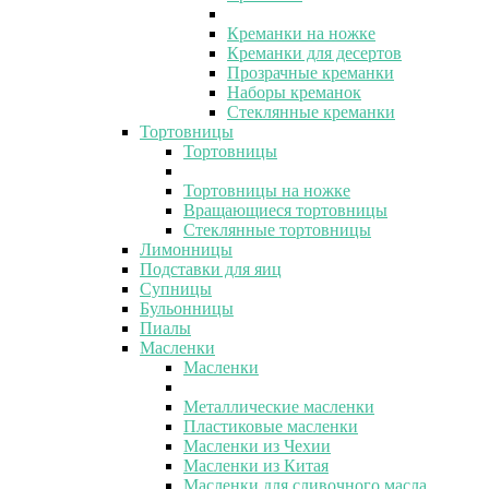
Креманки на ножке
Креманки для десертов
Прозрачные креманки
Наборы креманок
Стеклянные креманки
Тортовницы
Тортовницы
Тортовницы на ножке
Вращающиеся тортовницы
Стеклянные тортовницы
Лимонницы
Подставки для яиц
Супницы
Бульонницы
Пиалы
Масленки
Масленки
Металлические масленки
Пластиковые масленки
Масленки из Чехии
Масленки из Китая
Масленки для сливочного масла