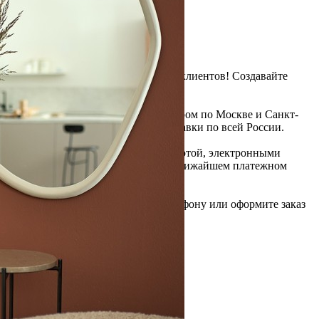
Самовывоз
ПВЗ СДЭК
Рассчитываем стоимость доставки...
Преимущества для клиентов
Закзать в интернет-магазине
Вступайте в ряды довольных клиентов! Создавайте
Вашу территорию уюта!
Доставка
Мы доставим ваш заказ курьером по Москве и Санкт-
Петербургу или службой доставки по всей России.
Оплата
Оплатите заказ банковской картой, электронными
деньгами или наличными в ближайшем платежном
терминале или наличными.
Как заказать
Позвоните менеджеру по телефону или оформите заказ
через корзину
Рекомендуем посмотреть