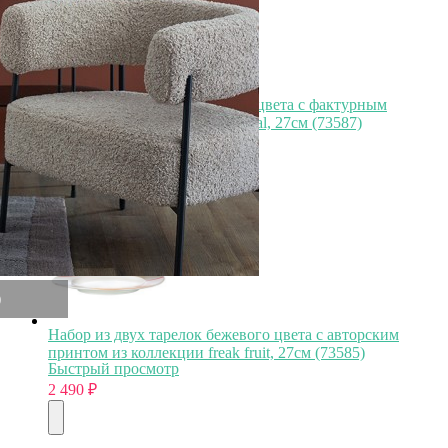
Набор из двух тарелок белого цвета с фактурным
рисунком из коллекции essential, 27см (73587)
Быстрый просмотр
2 490
₽
)
Набор из двух тарелок бежевого цвета с авторским
принтом из коллекции freak fruit, 27см (73585)
Быстрый просмотр
2 490
₽