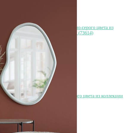
Набор из двух салатников темно-серого цвета из
коллекции kitchen spirit, 730 мл (73614)
Быстрый просмотр
2 490
₽
Набор из двух салатников белого цвета из коллекции
kitchen spirit, 750 мл (73613)
Быстрый просмотр
2 490
₽