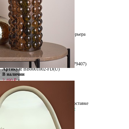
Производитель
Bergenson Bjorn
Материал
стекло
Страна
Китай
Длина
16 см
Цвет
красный
Категория
Декор и детали интерьера
Штрихкод
4610341702455
Страна бренда
Россия
Рассказать друзьям!
Купить Ваза molecule, 28 см, сепия (79407)
Артикул:
BB0001002-FD(U)
В наличии
)
2 490
₽
×
Up
Down
Купить
Информация о доставке
Эль-Монте
Курьер
Служба доставки СДЭК
Рассчитываем стоимость доставки...