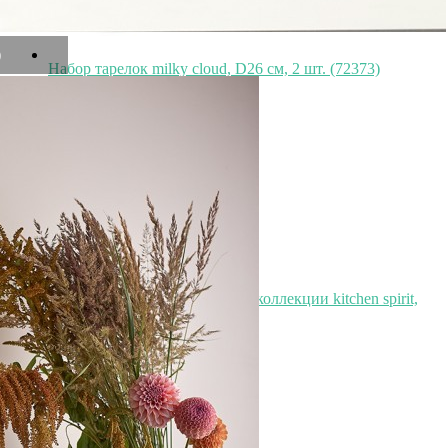
)
Набор тарелок milky cloud, D26 см, 2 шт. (72373)
Быстрый просмотр
2 490
₽
Банка для чая белого цвета из коллекции kitchen spirit,
820 мл (73601)
Быстрый просмотр
2 490
₽