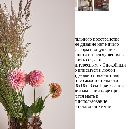
Обзор
Характеристики
Отзывы
0
Ваза Molecule поможет в создании стильного пространства,
где каждая деталь имеет значение. В ее дизайне нет ничего
лишнего – только чистые линии, игра форм и ощущение
вневременной элегантности. Особенности и преимущества: -
Гладкое стекло и пузырчатая поверхность создают
интересный контраст, делая дизайн интересным. - Спокойный
оттенок вазы позволяет ей органично вписаться в любой
цветовой сценарий. - Ваза Molecule идеально подходит для
живых букетов, сухоцветов и в качестве самостоятельного
декора. Материал: стекло. Размеры: 16х16х28 см. Цвет: сепия.
Вазу можно очищать вручную в теплой мыльной воде при
помощи мягкой губки. Не рекомендуется мыть в
посудомоечной машине. Запрещается использование
абразивных материалов и агрессивной бытовой химии.
Вес
1.4 кг
Глубина
16 см
Высота
28 см