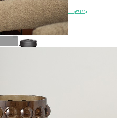
Салатник tierra, D25 см, бежевый (67133)
Быстрый просмотр
2 490
₽
)
Кружка original l 454 мл doppio (69987)
Быстрый просмотр
2 490
₽