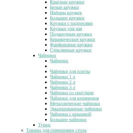
Красные кружки
Белые кружки
Наборы кружек
Большие кружки
Кружки с надписями
Кружки для чая
Подарочные кружки
Керамические кружки
Фарфоровые кружки
Стеклянные кружки
Чайники
Чайники
Чайники для плиты
Чайники 1 л
Чайники 2 л
Чайники 3 л
Чайники со свистком
Чайники для кипячения
Металлические чайники
Эмалированные чайники
Чайники с крышкой
Большие чайники
Турки
Товары для сервировки стола