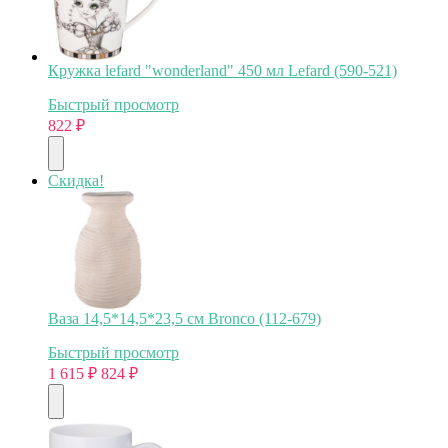
Кружка lefard "wonderland" 450 мл Lefard (590-521)
Быстрый просмотр
822
₽
Скидка!
Ваза 14,5*14,5*23,5 см Bronco (112-679)
Быстрый просмотр
1 615
₽
824
₽