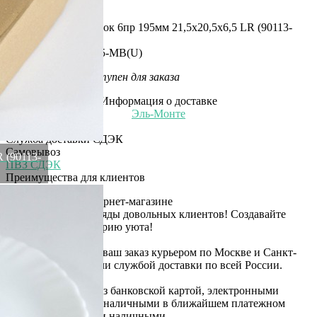
Рассказать друзьям!
Купить Набор тарелок 6пр 195мм 21,5х20,5х6,5 LR (90113-
195)
Артикул:
90113-195-MB(U)
Этот товар недоступен для заказа
Информация о доставке
Эль-Монте
Курьер
Служба доставки СДЭК
Самовывоз
 (90113-
ПВЗ СДЭК
Преимущества для клиентов
Закзать в интернет-магазине
Вступайте в ряды довольных клиентов! Создавайте
Вашу территорию уюта!
Доставка
Мы доставим ваш заказ курьером по Москве и Санкт-
Петербургу или службой доставки по всей России.
Оплата
Оплатите заказ банковской картой, электронными
деньгами или наличными в ближайшем платежном
терминале или наличными.