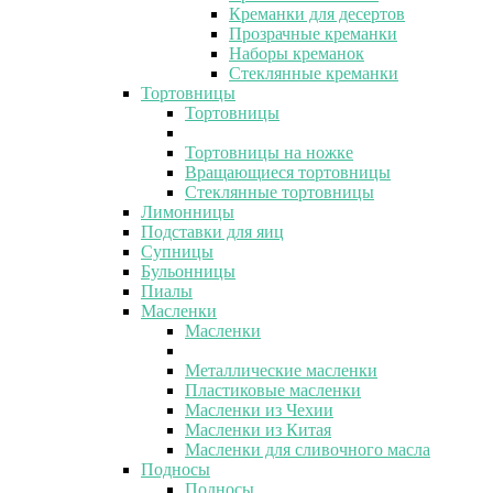
Креманки для десертов
Прозрачные креманки
Наборы креманок
Стеклянные креманки
Тортовницы
Тортовницы
Тортовницы на ножке
Вращающиеся тортовницы
Стеклянные тортовницы
Лимонницы
Подставки для яиц
Супницы
Бульонницы
Пиалы
Масленки
Масленки
Металлические масленки
Пластиковые масленки
Масленки из Чехии
Масленки из Китая
Масленки для сливочного масла
Подносы
Подносы