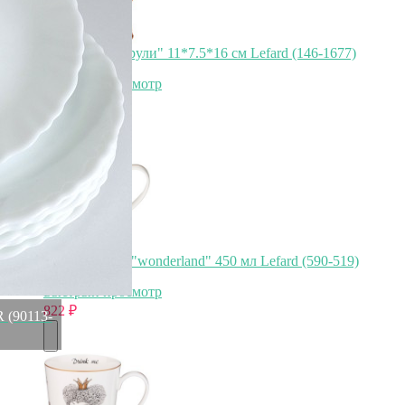
Фигурка "тигрули" 11*7.5*16 см Lefard (146-1677)
Быстрый просмотр
1 457
₽
822
₽
Кружка lefard "wonderland" 450 мл Lefard (590-519)
Быстрый просмотр
822
₽
 (90113-