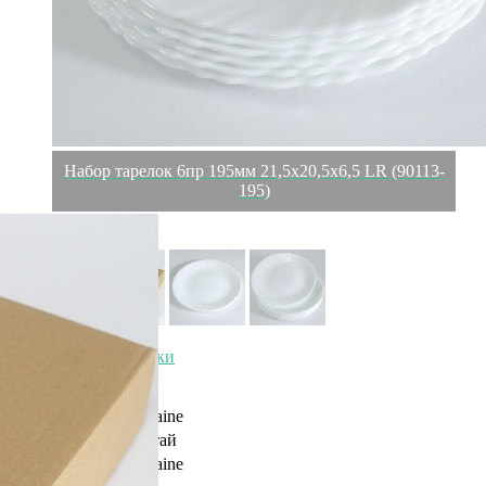
Набор тарелок 6пр 195мм 21,5х20,5х6,5 LR (90113-
195)
Характеристики
Отзывы
0
Производитель
Loraine
Страна
Китай
Бренд
Loraine