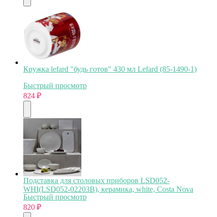
Кружка lefard "будь готов" 430 мл Lefard (85-1490-1)
Быстрый просмотр
824
₽
Подставка для столовых приборов LSD052-
WHI(LSD052-02203B), керамика, white, Costa Nova
Быстрый просмотр
820
₽