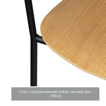
Стул с подлокотниками torfrid, светлый орех
(79923)