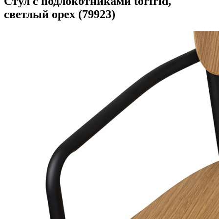
Стул с подлокотниками torfrid,
светлый орех (79923)