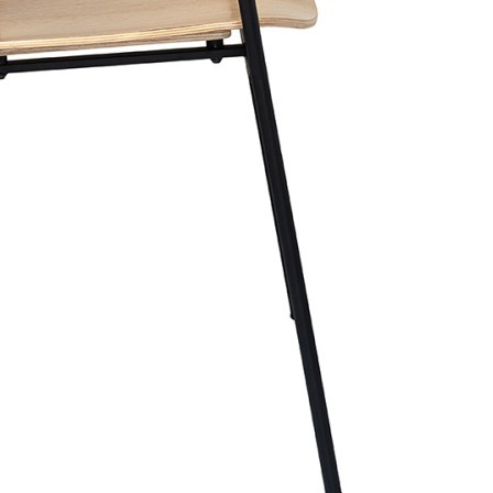
Голова быка 4095-N, металл, chrom, ROOMERS
FURNITURE
Быстрый просмотр
15 900
₽
Голова быка 4095-R, металл, Bronze, ROOMERS
FURNITURE
Быстрый просмотр
15 900
₽