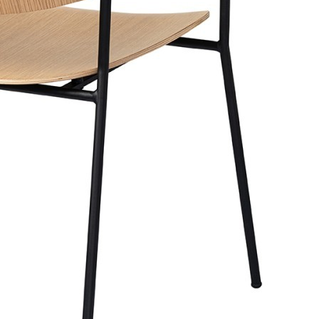
Стул ror, double frame, велюр, черный/розовый (74431)
Быстрый просмотр
15 900
₽
Стул ror, double frame, велюр, черный/темно-красный
(74433)
Быстрый просмотр
15 900
₽