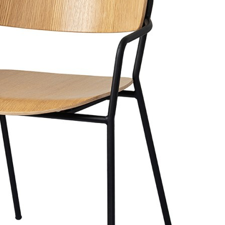
Купить Стул с подлокотниками torfrid, светлый орех (79923)
Артикул:
BB0001041-FD(U)
В наличии
15 900
₽
×
Up
Down
Купить
Информация о доставке
Помона
Курьер
Служба доставки СДЭК
Рассчитываем стоимость доставки...
Самовывоз
ПВЗ СДЭК
Рассчитываем стоимость доставки...
Преимущества для клиентов
Закзать в интернет-магазине
Вступайте в ряды довольных клиентов! Создавайте
Вашу территорию уюта!
Доставка
Мы доставим ваш заказ курьером по Москве и Санкт-
Петербургу или службой доставки по всей России.
Оплата