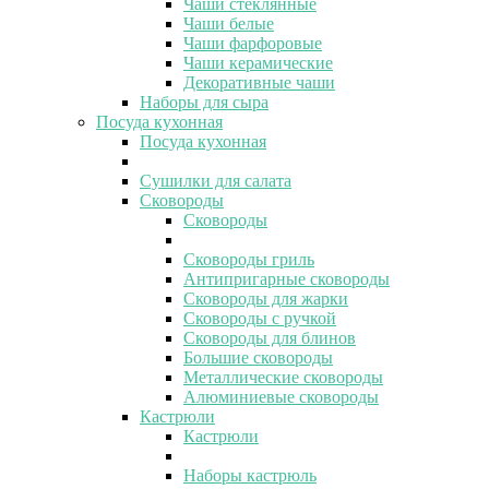
Чаши стеклянные
Чаши белые
Чаши фарфоровые
Чаши керамические
Декоративные чаши
Наборы для сыра
Посуда кухонная
Посуда кухонная
Сушилки для салата
Сковороды
Сковороды
Сковороды гриль
Антипригарные сковороды
Сковороды для жарки
Сковороды с ручкой
Сковороды для блинов
Большие сковороды
Металлические сковороды
Алюминиевые сковороды
Кастрюли
Кастрюли
Наборы кастрюль