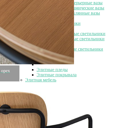
Элитные интерьерные вазы
Элитные керамические вазы
Элитные стеклянные вазы
Элитные светильники
Элитные светильники
Элитные потолочные светильники
Элитные настольные светильники
Элитные бра
Элитные напольные светильники
Элитный текстиль
Элитный текстиль
Элитные пледы
 орех
Элитные покрывала
Элитная мебель
Элитная мебель
Элитные шкафы
Элитные пуфы
Элитные банкетки
Элитные диваны
Элитные диваны
Элитные велюровые диваны