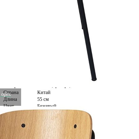
гарантирует удобную эксплуатацию, оптимальную поддержку
тела и комфорт для спины. Материалы: фанера, шпон ясеня,
железо. Высота сиденья: 45 см. Ширина сиденья: 45,5 см.
Глубина сиденья: 42,5 см. Высота спинки: 31,5 см. Ширина
спинки: 46 см. Высота подлокотников: 15 см. Максимальная
нагрузка: 120 кг. Цвет: светлый орех. Пыль и загрязнения с
поверхностей можно удалять при помощи мягкого влажного
материала. Сразу после очищения мебель рекомендуется
протереть сухой тканью. Запрещается применение жестких
щеток, абразивов и агрессивной бытовой химии.
Вес
8.27 кг
Глубина
52 см
Высота
77 см
Производитель
Bergenson Bjorn
Материал
железо, фанера, шпон ясеня
Страна
Китай
 орех
Длина
55 см
Цвет
Бежевый
Категория
Кресла и стулья
Штрихкод
4610341705340
Страна бренда
Россия
Рассказать друзьям!