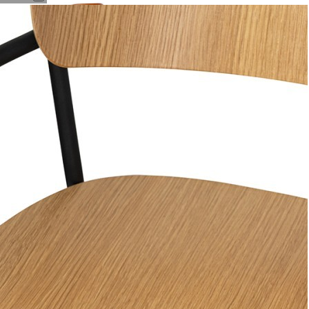
Стул с подлокотниками torfrid, орех (75802)
Быстрый просмотр
15 900
₽
Товары
Распродажа
Элитная коллекция
Элитная коллекция
Элитная посуда
Элитная посуда
Элитные наборы посуды
Элитные тарелки