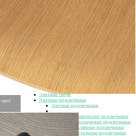
Элитные салатники
Элитные чашки
Элитные сахарницы
Элитные молочники
Элитные кувшины
Элитные предметы интерьера
Элитные предметы интерьера
Элитные шкатулки и копилки
Элитные часы
Элитные часы
Элитные настольные часы
Элитные настенные часы
Элитные картины
Элитные фоторамки
Элитные статуэтки и скульптуры
Элитные свечи
Элитные подсвечники
 орех
Элитные подсвечники
Элитные керамические подсвечники
Элитные металлические подсвечники
Элитные стеклянные подсвечники
Элитные хрустальные подсвечники