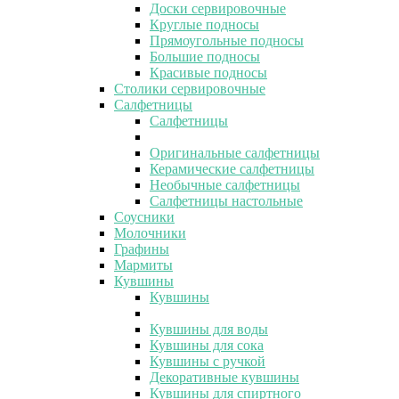
Доски сервировочные
Круглые подносы
Прямоугольные подносы
Большие подносы
Красивые подносы
Столики сервировочные
Салфетницы
Салфетницы
Оригинальные салфетницы
Керамические салфетницы
Необычные салфетницы
Салфетницы настольные
Соусники
Молочники
Графины
Мармиты
Кувшины
Кувшины
Кувшины для воды
Кувшины для сока
Кувшины с ручкой
Декоративные кувшины
Кувшины для спиртного