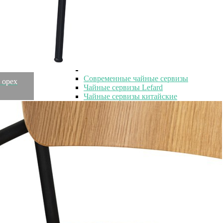
Посуда
Посуда для чая и кофе
Посуда для чая и кофе
Сервизы чайные
Сервизы чайные
Современные чайные сервизы
 орех
Чайные сервизы Lefard
Чайные сервизы китайские
Красивые чайные сервизы
Чешские чайные сервизы
Чайные сервизы на 6 персон
Фарфоровые чайные сервизы
Чайные наборы
Чайные наборы
Чайные наборы в коробке
Чайные наборы с чашками 250 мл
Чайные наборы Lefard
Белые чайные наборы
Подарочные чайные наборы
Чайные наборы на 1 персону
Чайные наборы на 2 персоны