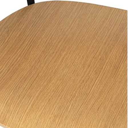
Чайные наборы на 4 персоны
Чайные наборы на 6 персон
Фарфоровые чайные наборы
Керамические чайные наборы
Сервизы кофейные
Сервизы кофейные
Кофейные сервизы на 6 персон
Фарфоровые кофейные сервизы
Кофейные сервизы из Китая
Кофейные наборы
Кофейные наборы
Кофейные наборы на 2 персоны
Кофейные наборы на 6 персон
Кофейные наборы из 12 предметов
Подарочные кофейные наборы
Наборы кофейных чашек с блюдцами
Белые кофейные наборы
Фарфоровые кофейные наборы
Керамические кофейные наборы
Заварочные чайники
Заварочные чайники
Заварочные чайники с ситечком