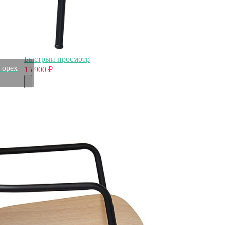
Стул ror, double frame, велюр, черный/серый (74432)
Быстрый просмотр
 орех
15 900
₽
Стул ror, double frame, велюр, черный /черный (74429)
Быстрый просмотр
15 900
₽