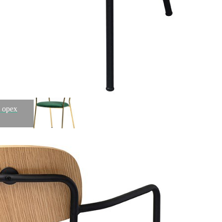
Оплатите заказ банковской картой, электронными
деньгами или наличными в ближайшем платежном
терминале или наличными.
Как заказать
Позвоните менеджеру по телефону или оформите заказ
через корзину
Рекомендуем посмотреть
 орех
Стул eirill, велюр, темно-зеленый (74018)
Быстрый просмотр
15 900
₽