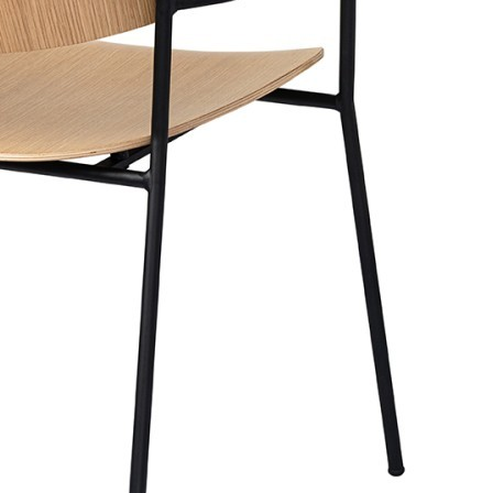
Элитные кожаные диваны
Элитные комоды
Элитные консоли
Элитные кресла
Элитные кровати
Элитные матрасы
Элитная мебель для столовой
Элитные журнальные столики
Элитные журнальные столики
Элитные стеклянные столики
Элитные металлические столики
Элитные обеденные столы
Элитные стулья
Элитные тумбы
Элитные шкуры и меховые изделия
Элитные шкуры и меховые изделия
Элитная овчина
Элитные ароматы для дома
Элитные ароматы для дома
Элитные арома-спреи
Элитные ароматические свечи
Посуда