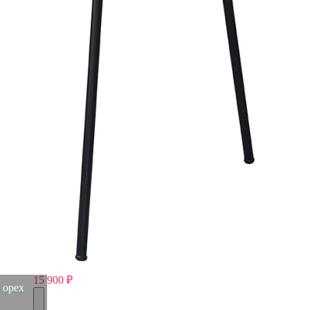
Стул барный eirill, велюр, кирпичный (75785)
Быстрый просмотр
15 900
₽
Стул stefany, велюр, серый (75795)
Быстрый просмотр
15 900
₽
 орех