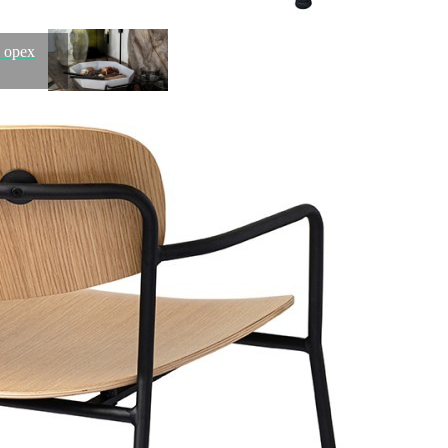
 орех
Блюдо 1POR352-03217U, металл, керамика, white/grey,
Costa Nova
Быстрый просмотр
15 900
₽
Стул eirill, шенилл, серый (75783)
Быстрый просмотр
15 900
₽