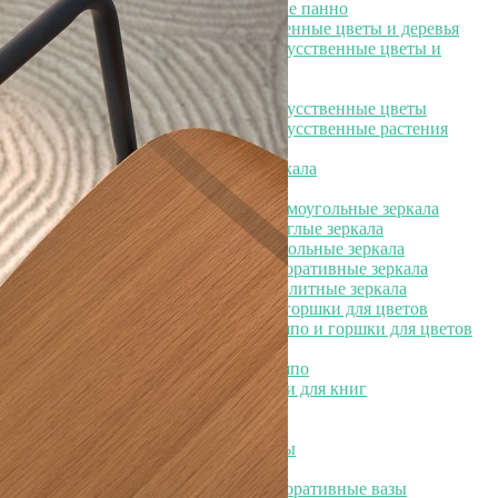
Элитные настенные панно
Элитные искусственные цветы и деревья
Элитные искусственные цветы и
деревья
Элитные искусственные цветы
Элитные искусственные растения
Элитные зеркала
Элитные зеркала
Элитные прямоугольные зеркала
Элитные круглые зеркала
Элитные напольные зеркала
Элитные декоративные зеркала
Необычные элитные зеркала
Элитные кашпо и горшки для цветов
Элитные кашпо и горшки для цветов
Элитные кашпо
Элитные держатели для книг
Элитные вешалки
Элитные вазы
Элитные вазы
Элитные декоративные вазы