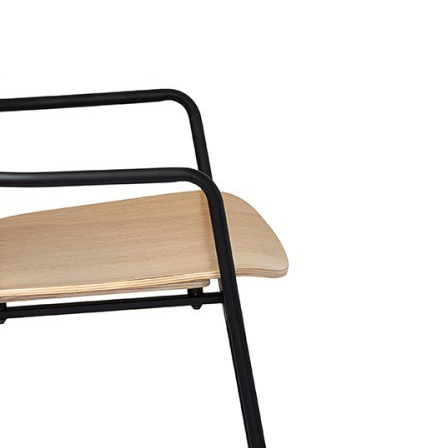
Обзор
Характеристики
Отзывы
0
Стул Torfrid выполнен в минималистичном стиле, что
позволяет использовать его для обустройства любого
современного пространства. Этот предмет мебели отлично
впишется в интерьер кухни, столовой или кабинета, сделав их
более функциональными и комфортными. Особенности и
преимущества: - Спинка и сиденье из шпонированной фанеры
не боятся механических повреждений, воздействия влаги,
температурных перепадов и деформации, обеспечивают стулу
привлекательный вид. - Ножки из прочного железа делают
конструкцию устойчивой, надежной и долговечной, не
подвержены коррозии. - Продуманный до мелочей дизайн