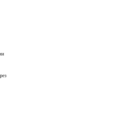
ми
рез