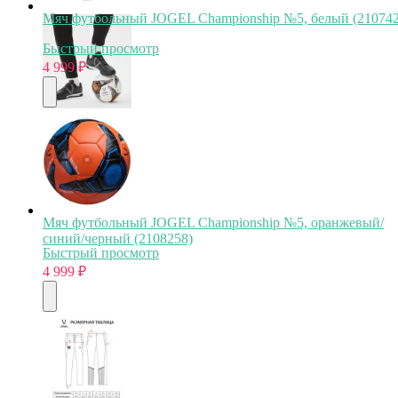
Мяч футбольный JOGEL Championship №5, белый (210742
Быстрый просмотр
4 999
₽
Мяч футбольный JOGEL Championship №5, оранжевый/
синий/черный (2108258)
Быстрый просмотр
4 999
₽