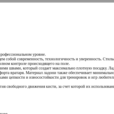
профессиональном уровне.
м собой современность, технологичность и уверенность. Стил
олном контроле происходящего на поле.
ними швами, который создает максимально плотную посадку. Лад
орта вратаря. Материал ладони также обеспечивает минимально
ками цепкости и износостойкости для тренировок и игр любите
гия свободного движения кисти, за счет которой их использов
таря.