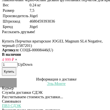
Вес
0.24 кг
Размер
7,5
Производитель
Jögel
Штрихкод
4680459393036
Бренд
Jögel
Рассказать друзьям!
Купить Перчатки вратарские JOGEL Magnum SL4 Negative,
черный (1587201)
Артикул:
СОЦБ-00008446(U)
В наличии
4 999
₽
×
Up
Down
Купить
Информация о доставке
Эль-Монте
Курьер
Служба доставки СДЭК
Рассчитываем стоимость доставки...
Самовывоз
ПВЗ СДЭК