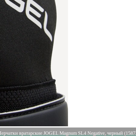
Перчатки вратарские JOGEL Magnum SL4 Negative, черный (1587