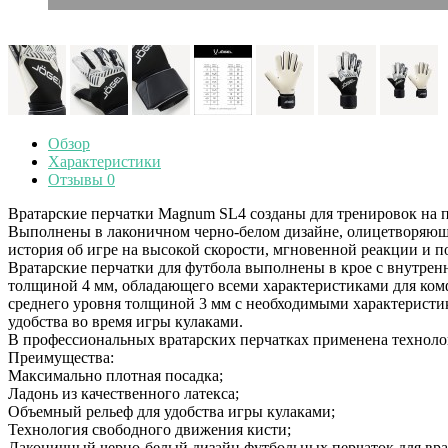
Обзор
Характеристики
Отзывы
0
Вратарские перчатки Magnum SL4 созданы для тренировок на 
Выполнены в лаконичном черно-белом дизайне, олицетворяюще
история об игре на высокой скорости, мгновенной реакции и п
Вратарские перчатки для футбола выполнены в крое с внутрен
толщиной 4 мм, обладающего всеми характеристиками для комф
среднего уровня толщиной 3 мм с необходимыми характеристи
удобства во время игры кулаками.
В профессиональных вратарских перчатках применена техноло
Преимущества:
Максимально плотная посадка;
Ладонь из качественного латекса;
Объемный рельеф для удобства игры кулаками;
Технология свободного движения кисти;
Лаконичный черно-белый дизайн футбольных перчаток для вра