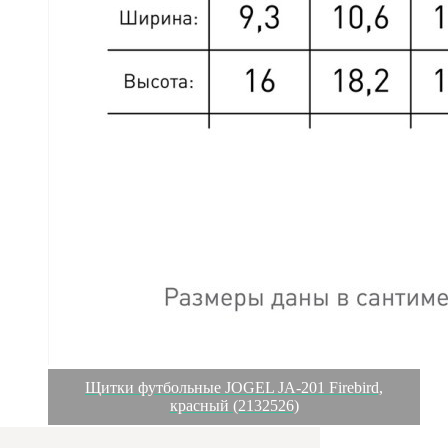
Щитки футбольные JOGEL JA-201 Firebird,
красный (2132526)