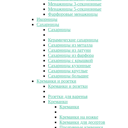
Менажницы 3-секционные
Менажницы 5-секционные
Фарфоровые менажницы
Икорницы
Сахарницы
Сахарницы
Керамические сахарницы
Сахарницы из металла
Сахарницы из латуни
Сахарницы из фарфора
Сахарницы с крышкой
Сахарницы кухонные
Сахарницы круглые
Сахарницы большие
Креманки и розетки
Креманки и розетки
Розетки для варенья
Креманки
Креманки
Креманки на ножке
Креманки для десертов
Прозрачные креманки