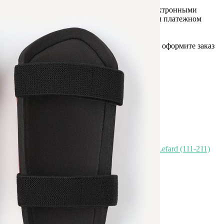
Оплата
Оплатите заказ банковской картой, электронными
деньгами или наличными в ближайшем платежном
терминале или наличными.
Как заказать
Позвоните менеджеру по телефону или оформите заказ
через корзину
Рекомендуем посмотреть
Цветок искусственный высота=32 см. Lefard (111-211)
Быстрый просмотр
999
₽