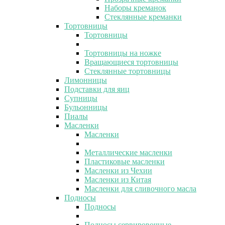
Наборы креманок
Стеклянные креманки
Тортовницы
Тортовницы
Тортовницы на ножке
Вращающиеся тортовницы
Стеклянные тортовницы
Лимонницы
Подставки для яиц
Супницы
Бульонницы
Пиалы
Масленки
Масленки
Металлические масленки
Пластиковые масленки
Масленки из Чехии
Масленки из Китая
Масленки для сливочного масла
Подносы
Подносы
Подносы сервировочные