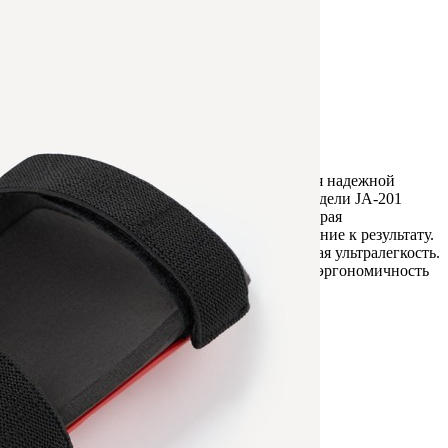
Обзор
Характеристики
Отзывы
0
Сверхлегкие щитки с двойным ремешком для надежной
фиксации на ноге. Неповторимый дизайн модели JA-201
Firebird вдохновлен образом жар-птицы, которая
символизирует пламенную страсть и стремление к результату.
В щитках реализована технология, придающая ультралегкость.
Анатомическая форма каркаса обеспечивает эргономичность
и комфортные ощущения.
Вес
0.12 кг
Размер
XS
Производитель
Jögel
Штрихкод
4680459355447
Бренд
Jögel
Рассказать друзьям!