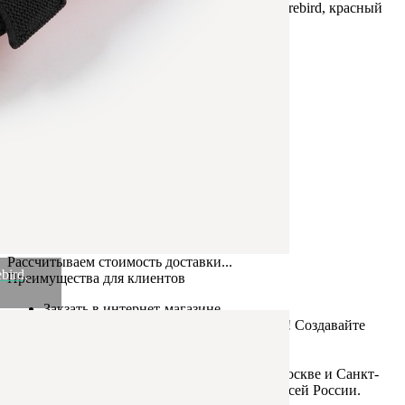
Купить Щитки футбольные JOGEL JA-201 Firebird, красный
(2132526)
Артикул:
СОЦБ-00007275(U)
В наличии
999
₽
×
Up
Down
Купить
Информация о доставке
Эль-Монте
Курьер
Служба доставки СДЭК
Рассчитываем стоимость доставки...
Самовывоз
ПВЗ СДЭК
Рассчитываем стоимость доставки...
bird,
Преимущества для клиентов
Закзать в интернет-магазине
Вступайте в ряды довольных клиентов! Создавайте
Вашу территорию уюта!
Доставка
Мы доставим ваш заказ курьером по Москве и Санкт-
Петербургу или службой доставки по всей России.