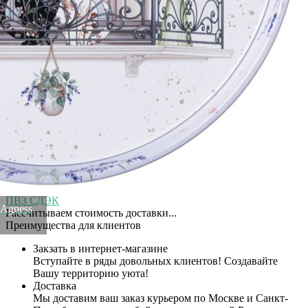
Купить Поднос сервировочный agness 33*2,1 см Agness (898-
250)
Артикул:
898-250(U)
В наличии
457
₽
×
Up
Down
Купить
Информация о доставке
Эль-Монте
Курьер
Служба доставки СДЭК
Рассчитываем стоимость доставки...
Самовывоз
ПВЗ СДЭК
 Agness
Рассчитываем стоимость доставки...
Преимущества для клиентов
Закзать в интернет-магазине
Вступайте в ряды довольных клиентов! Создавайте
Вашу территорию уюта!
Доставка
Мы доставим ваш заказ курьером по Москве и Санкт-