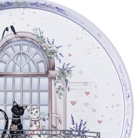
Характеристики
Отзывы
0
Вес
0.285 кг
Объем
0.002287 л
Производитель
Оао «Борисовский Завод «Металлист»
Сталь окрашенная углеродистая
Материал
неэмалированная
Страна
Беларусь
Категория
Подносы
Длина коробки
0,33
Ширина
0,33
коробки
Высота
0,021
коробки
Бренд
Agness
Рассказать друзьям!