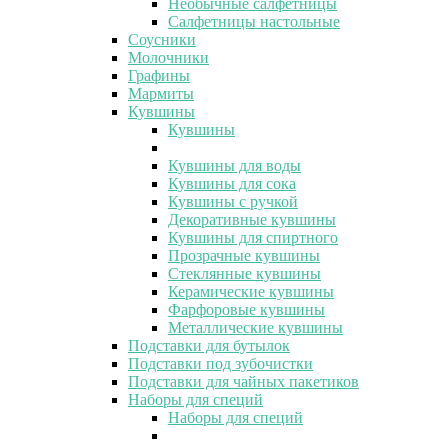
Необычные салфетницы
Салфетницы настольные
Соусники
Молочники
Графины
Мармиты
Кувшины
Кувшины
Кувшины для воды
Кувшины для сока
Кувшины с ручкой
Декоративные кувшины
Кувшины для спиртного
Прозрачные кувшины
Стеклянные кувшины
Керамические кувшины
Фарфоровые кувшины
Металлические кувшины
Подставки для бутылок
Подставки под зубочистки
Подставки для чайных пакетиков
Наборы для специй
Наборы для специй