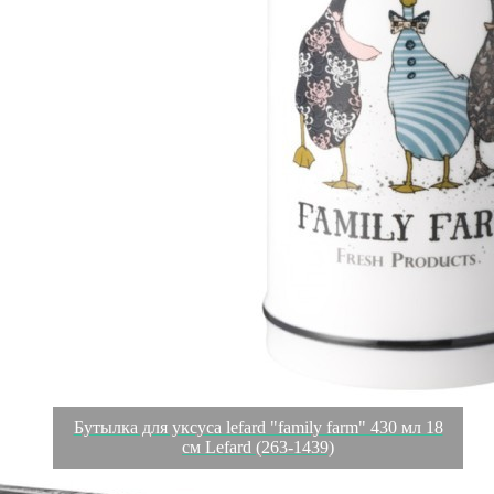
Бутылка для уксуса lefard "family farm" 430 мл 18
см Lefard (263-1439)