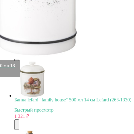
Блюдо декоративное "leaf" цвет:белый 39*16,5*4см
Lefard (248-083)
Быстрый просмотр
1 849
₽
1 321
₽
30 мл 18
Банка lefard "family house" 500 мл 14 см Lefard (263-1330)
Быстрый просмотр
1 321
₽