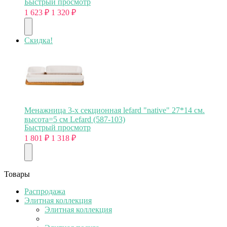
Быстрый просмотр
1 623
₽
1 320
₽
Скидка!
Менажница 3-х секционная lefard "native" 27*14 см.
высота=5 см Lefard (587-103)
Быстрый просмотр
1 801
₽
1 318
₽
Товары
Распродажа
Элитная коллекция
Элитная коллекция