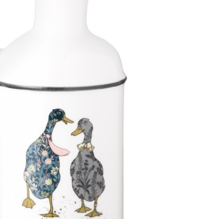
Оплатите заказ банковской картой, электронными
деньгами или наличными в ближайшем платежном
терминале или наличными.
Как заказать
Позвоните менеджеру по телефону или оформите заказ
через корзину
Рекомендуем посмотреть
Скидка!
Чайник agness эмалированный со съемным фильтром из
нжс, серия "дворцовый парк"1,3 л Agness (934-430)
Быстрый просмотр
2 384
₽
1 321
₽
Скидка!