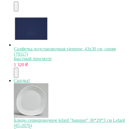
Салфетка подстановочная viennese, 43х30 см, синяя
(79117)
Быстрый просмотр
1 320
₽
Скидка!
Блюдо сервировочное lefard "banquet" 30*29*3 см Lefard
(85-2076)