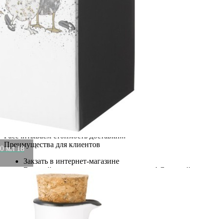
Lefard (263-1439)
Артикул:
263-1439(U)
В наличии
1 321
₽
×
Up
Down
Купить
Информация о доставке
Эль-Монте
Курьер
Служба доставки СДЭК
Рассчитываем стоимость доставки...
Самовывоз
ПВЗ СДЭК
Рассчитываем стоимость доставки...
Преимущества для клиентов
30 мл 18
Закзать в интернет-магазине
Вступайте в ряды довольных клиентов! Создавайте
Вашу территорию уюта!
Доставка
Мы доставим ваш заказ курьером по Москве и Санкт-
Петербургу или службой доставки по всей России.
Оплата