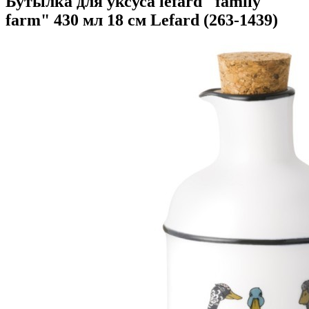
Бутылка для уксуса lefard "family
farm" 430 мл 18 см Lefard (263-1439)