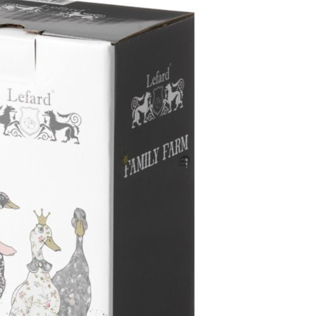
Характеристики
Отзывы
0
Вес
0.453 кг
Объем
0.001722 л
Серия
Family farm
Производитель
Chaozhou Haihong Ceramics Making Co., Ltd.
Материал
фарфор
Страна
Китай
Категория
Емкости для хранения жидкостей
Длина коробки
0,105
Ширина коробки
0,08
Высота коробки
0,205
Бренд
Lefard
Рассказать друзьям!
Купить Бутылка для уксуса lefard "family farm" 430 мл 18 см