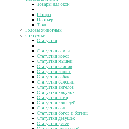
Товары для окон
Шторы
Портьеры
Тюль
Головы животных
Статуэтки
Статуэтки
Статуэтки семьи
Статуэтки коров
Статуэтки мышей
Статуэтки слонов
Статуэтки кошек
Статуэтки собак
Статуэтки балерин
Статуэтки ангелов
Статуэтки клоунов
Статуэтки птиц
Статуэтки лошадей
Статуэтки сов
Статуэтки богов и богинь
Статуэтки девушек
Статуэтки детей
Статуэтки профессий