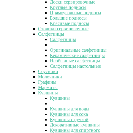
Доски сервировочные
Круглые подносы
Прямоугольные подносы
Большие подносы
Красивые подносы
Столики сервировочные
Салфетницы
Салфетницы
Оригинальные салфетницы
Керамические салфетницы
Необычные салфетницы
Салфетницы настольные
Соусники
Молочники
Графины
Мармиты
Кувшины
Кувшины
Кувшины для воды
Кувшины для сока
Кувшины с ручкой
Декоративные кувшины
Кувшины для спиртного