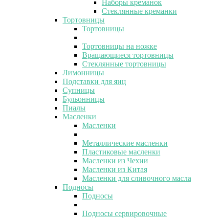
Наборы креманок
Стеклянные креманки
Тортовницы
Тортовницы
Тортовницы на ножке
Вращающиеся тортовницы
Стеклянные тортовницы
Лимонницы
Подставки для яиц
Супницы
Бульонницы
Пиалы
Масленки
Масленки
Металлические масленки
Пластиковые масленки
Масленки из Чехии
Масленки из Китая
Масленки для сливочного масла
Подносы
Подносы
Подносы сервировочные