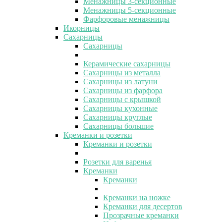
Менажницы 3-секционные
Менажницы 5-секционные
Фарфоровые менажницы
Икорницы
Сахарницы
Сахарницы
Керамические сахарницы
Сахарницы из металла
Сахарницы из латуни
Сахарницы из фарфора
Сахарницы с крышкой
Сахарницы кухонные
Сахарницы круглые
Сахарницы большие
Креманки и розетки
Креманки и розетки
Розетки для варенья
Креманки
Креманки
Креманки на ножке
Креманки для десертов
Прозрачные креманки